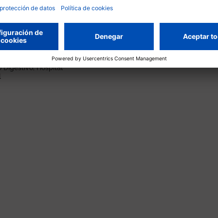
lina
Carmen Alonso
agelada
Cotoner
s
Aparato Digestivo, Hospital
General
 Digestivo, Hospital
l