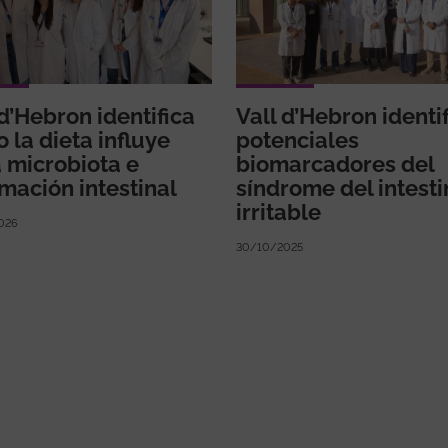
 d’Hebron identifica
Vall d’Hebron identi
 la dieta influye
potenciales
a microbiota e
biomarcadores del
amación intestinal
síndrome del intesti
irritable
026
30/10/2025