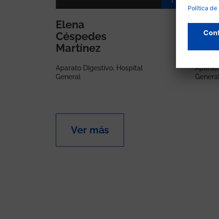
Elena
Caro
Céspedes
Mal
Martínez
Prat
Aparato Digestivo, Hospital
Aparato
General
Genera
Ver más