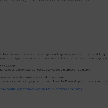
isitante humano y prevenir envíos de spam automatizado.
o al tratamiento de vuestros datos personales para la prestación de los servicios que soli
s que intervengan en la tramitación. Podéis ejercer los derechos mencionados dirigiéndo
n de la Salud).
tal Campus, donde recibiréis noticias, actividades e información de interés.
revé transferencia internacional de datos personales.
datos, así como limitación y oposición a su tratamiento. El usuario puede revocar su con
tps://hospital.vallhebron.com/es/politica-de-proteccion-de-datos
.