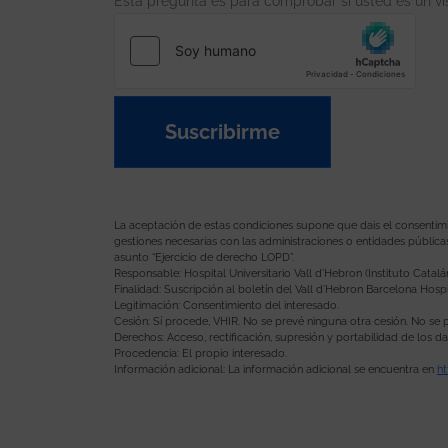
Esta pregunta es para comprobar si usted es un v
Suscribirme
La aceptación de estas condiciones supone que dais el consentimient
gestiones necesarias con las administraciones o entidades pública
asunto “Ejercicio de derecho LOPD”.
Responsable: Hospital Universitario Vall d’Hebron (Instituto Catalá
Finalidad: Suscripción al boletín del Vall d’Hebron Barcelona Hospi
Legitimación: Consentimiento del interesado.
Cesión: Sí procede, VHIR. No se prevé ninguna otra cesión. No se p
Derechos: Acceso, rectificación, supresión y portabilidad de los 
Procedencia: El propio interesado.
Información adicional: La información adicional se encuentra en
ht