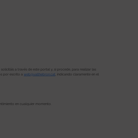
citáis a través de este portal y, si procede, para realizar las
os por escrito a
web@vallhebron.cat
, indicando claramente en el
sentimiento en cualquier momento.