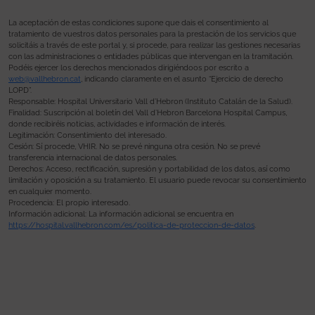
La aceptación de estas condiciones supone que dais el consentimiento al
tratamiento de vuestros datos personales para la prestación de los servicios que
solicitáis a través de este portal y, si procede, para realizar las gestiones necesarias
con las administraciones o entidades públicas que intervengan en la tramitación.
Podéis ejercer los derechos mencionados dirigiéndoos por escrito a
web@vallhebron.cat
, indicando claramente en el asunto “Ejercicio de derecho
LOPD”.
Responsable: Hospital Universitario Vall d’Hebron (Instituto Catalán de la Salud).
Finalidad: Suscripción al boletín del Vall d’Hebron Barcelona Hospital Campus,
donde recibiréis noticias, actividades e información de interés.
Legitimación: Consentimiento del interesado.
Cesión: Sí procede, VHIR. No se prevé ninguna otra cesión. No se prevé
transferencia internacional de datos personales.
Derechos: Acceso, rectificación, supresión y portabilidad de los datos, así como
limitación y oposición a su tratamiento. El usuario puede revocar su consentimiento
en cualquier momento.
Procedencia: El propio interesado.
Información adicional: La información adicional se encuentra en
https://hospital.vallhebron.com/es/politica-de-proteccion-de-datos
.