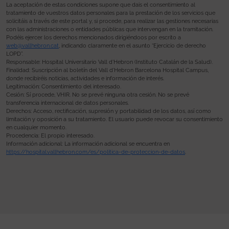
La aceptación de estas condiciones supone que dais el consentimiento al
tratamiento de vuestros datos personales para la prestación de los servicios que
solicitáis a través de este portal y, si procede, para realizar las gestiones necesarias
con las administraciones o entidades públicas que intervengan en la tramitación.
Podéis ejercer los derechos mencionados dirigiéndoos por escrito a
web@vallhebron.cat
, indicando claramente en el asunto “Ejercicio de derecho
LOPD”.
Responsable: Hospital Universitario Vall d’Hebron (Instituto Catalán de la Salud).
Finalidad: Suscripción al boletín del Vall d’Hebron Barcelona Hospital Campus,
donde recibiréis noticias, actividades e información de interés.
Legitimación: Consentimiento del interesado.
Cesión: Sí procede, VHIR. No se prevé ninguna otra cesión. No se prevé
transferencia internacional de datos personales.
Derechos: Acceso, rectificación, supresión y portabilidad de los datos, así como
limitación y oposición a su tratamiento. El usuario puede revocar su consentimiento
en cualquier momento.
Procedencia: El propio interesado.
Información adicional: La información adicional se encuentra en
https://hospital.vallhebron.com/es/politica-de-proteccion-de-datos
.