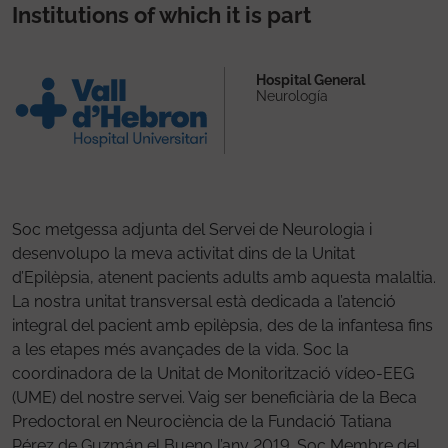
Institutions of which it is part
Hospital General
Neurología
Soc metgessa adjunta del Servei de Neurologia i
desenvolupo la meva activitat dins de la Unitat
d’Epilèpsia, atenent pacients adults amb aquesta malaltia.
La nostra unitat transversal està dedicada a l’atenció
integral del pacient amb epilèpsia, des de la infantesa fins
a les etapes més avançades de la vida. Soc la
coordinadora de la Unitat de Monitorització vídeo-EEG
(UME) del nostre servei. Vaig ser beneficiària de la Beca
Predoctoral en Neurociència de la Fundació Tatiana
Pérez de Guzmán el Bueno l’any 2019. Soc Membre del