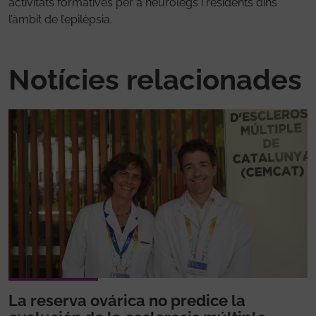
activitats formatives per a neuròlegs i residents dins
l’àmbit de l’epilèpsia.
Notícies relacionades
La reserva ovárica no predice la