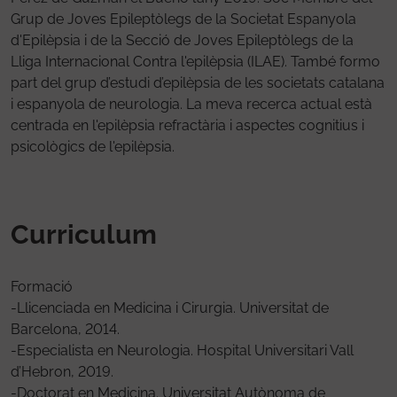
Grup de Joves Epileptòlegs de la Societat Espanyola
d'Epilèpsia i de la Secció de Joves Epileptòlegs de la
Lliga Internacional Contra l'epilèpsia (ILAE). També formo
part del grup d’estudi d’epilèpsia de les societats catalana
i espanyola de neurologia. La meva recerca actual està
centrada en l'epilèpsia refractària i aspectes cognitius i
psicològics de l'epilèpsia.
Curriculum
Formació
-Llicenciada en Medicina i Cirurgia. Universitat de
Barcelona, 2014.
-Especialista en Neurologia. Hospital Universitari Vall
d’Hebron, 2019.
-Doctorat en Medicina. Universitat Autònoma de