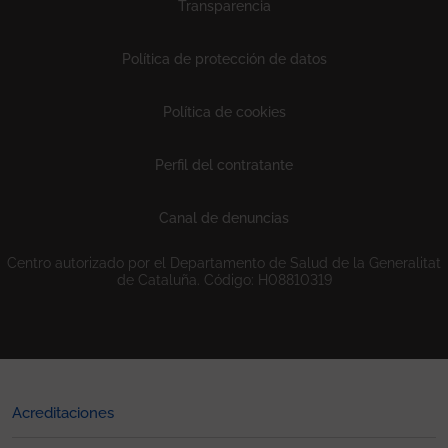
Transparencia
Política de protección de datos
Política de cookies
Perfil del contratante
Canal de denuncias
Centro autorizado por el Departamento de Salud de la Generalitat
de Cataluña. Código: H08810319
Acreditaciones