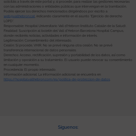
solicitáis a través de este portal y, si procede, para realizar las gestiones necesarias
con las administraciones o entidades públicas que intervengan en la tramitación.
Podéis ejercer los derechos mencionados dirigiéndoos por escrito a
web@vallhebron.cat
, indicando claramente en el asunto “Ejercicio de derecho
LOPD”.
Responsable: Hospital Universitario Vall d’Hebron (Instituto Catalán de la Salud).
Finalidad: Suscripción al boletín del Vall d’Hebron Barcelona Hospital Campus,
donde recibiréis noticias, actividades e información de interés.
Legitimación: Consentimiento del interesado.
Cesión: Sí procede, VHIR. No se prevé ninguna otra cesión. No se prevé
transferencia internacional de datos personales.
Derechos: Acceso, rectificación, supresión y portabilidad de los datos, así como
limitación y oposición a su tratamiento. El usuario puede revocar su consentimiento
en cualquier momento.
Procedencia: El propio interesado.
Información adicional: La información adicional se encuentra en
https://hospital.vallhebron.com/es/politica-de-proteccion-de-datos
.
Síguenos: