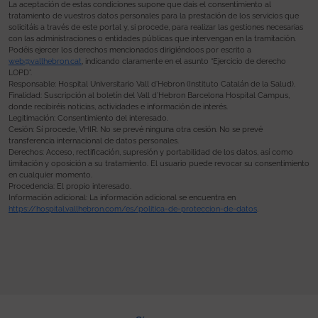
La aceptación de estas condiciones supone que dais el consentimiento al
tratamiento de vuestros datos personales para la prestación de los servicios que
solicitáis a través de este portal y, si procede, para realizar las gestiones necesarias
con las administraciones o entidades públicas que intervengan en la tramitación.
Podéis ejercer los derechos mencionados dirigiéndoos por escrito a
web@vallhebron.cat
, indicando claramente en el asunto “Ejercicio de derecho
LOPD”.
Responsable: Hospital Universitario Vall d’Hebron (Instituto Catalán de la Salud).
Finalidad: Suscripción al boletín del Vall d’Hebron Barcelona Hospital Campus,
donde recibiréis noticias, actividades e información de interés.
Legitimación: Consentimiento del interesado.
Cesión: Sí procede, VHIR. No se prevé ninguna otra cesión. No se prevé
transferencia internacional de datos personales.
Derechos: Acceso, rectificación, supresión y portabilidad de los datos, así como
limitación y oposición a su tratamiento. El usuario puede revocar su consentimiento
en cualquier momento.
Procedencia: El propio interesado.
Información adicional: La información adicional se encuentra en
https://hospital.vallhebron.com/es/politica-de-proteccion-de-datos
.