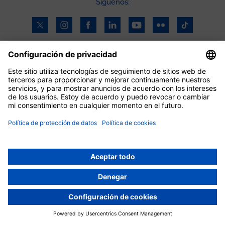
Síguenos:
¿En qué podemos ayudarte?
934 893 000
Peu