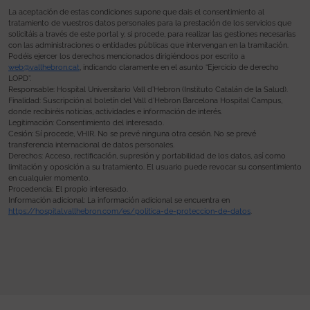
La aceptación de estas condiciones supone que dais el consentimiento al
tratamiento de vuestros datos personales para la prestación de los servicios que
solicitáis a través de este portal y, si procede, para realizar las gestiones necesarias
con las administraciones o entidades públicas que intervengan en la tramitación.
Podéis ejercer los derechos mencionados dirigiéndoos por escrito a
web@vallhebron.cat
, indicando claramente en el asunto “Ejercicio de derecho
LOPD”.
Responsable: Hospital Universitario Vall d’Hebron (Instituto Catalán de la Salud).
Finalidad: Suscripción al boletín del Vall d’Hebron Barcelona Hospital Campus,
donde recibiréis noticias, actividades e información de interés.
Legitimación: Consentimiento del interesado.
Cesión: Sí procede, VHIR. No se prevé ninguna otra cesión. No se prevé
transferencia internacional de datos personales.
Derechos: Acceso, rectificación, supresión y portabilidad de los datos, así como
limitación y oposición a su tratamiento. El usuario puede revocar su consentimiento
en cualquier momento.
Procedencia: El propio interesado.
Información adicional: La información adicional se encuentra en
https://hospital.vallhebron.com/es/politica-de-proteccion-de-datos
.