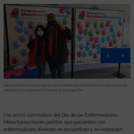
r
Vall d’Hebron se suma al Día de les Enfermedades Minoritarias con actos para dar
Va
visibilidad a los pacientes e impulsar la investigación
vi
Los actos con motivo del Día de las Enfermedades
Minoritarias hacen posible que pacientes con
enfermedades diversas se encuentren y se respalden