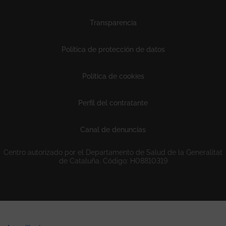
Transparencia
Política de protección de datos
Política de cookies
Perfil del contratante
Canal de denuncias
Centro autorizado por el Departamento de Salud de la Generalitat
de Cataluña. Código: H08810319