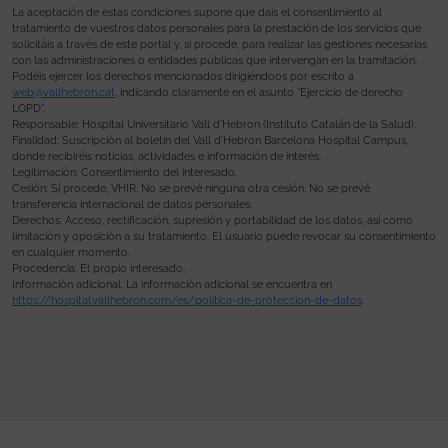
La aceptación de estas condiciones supone que dais el consentimiento al
tratamiento de vuestros datos personales para la prestación de los servicios que
solicitáis a través de este portal y, si procede, para realizar las gestiones necesarias
con las administraciones o entidades públicas que intervengan en la tramitación.
Podéis ejercer los derechos mencionados dirigiéndoos por escrito a
web@vallhebron.cat
, indicando claramente en el asunto “Ejercicio de derecho
LOPD”.
Responsable: Hospital Universitario Vall d’Hebron (Instituto Catalán de la Salud).
Finalidad: Suscripción al boletín del Vall d’Hebron Barcelona Hospital Campus,
donde recibiréis noticias, actividades e información de interés.
Legitimación: Consentimiento del interesado.
Cesión: Sí procede, VHIR. No se prevé ninguna otra cesión. No se prevé
transferencia internacional de datos personales.
Derechos: Acceso, rectificación, supresión y portabilidad de los datos, así como
limitación y oposición a su tratamiento. El usuario puede revocar su consentimiento
en cualquier momento.
Procedencia: El propio interesado.
Información adicional: La información adicional se encuentra en
https://hospital.vallhebron.com/es/politica-de-proteccion-de-datos
.