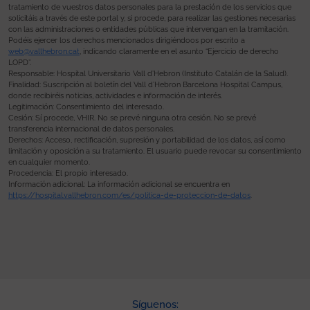
tratamiento de vuestros datos personales para la prestación de los servicios que
solicitáis a través de este portal y, si procede, para realizar las gestiones necesarias
con las administraciones o entidades públicas que intervengan en la tramitación.
Podéis ejercer los derechos mencionados dirigiéndoos por escrito a
web@vallhebron.cat
, indicando claramente en el asunto “Ejercicio de derecho
LOPD”.
Responsable: Hospital Universitario Vall d’Hebron (Instituto Catalán de la Salud).
Finalidad: Suscripción al boletín del Vall d’Hebron Barcelona Hospital Campus,
donde recibiréis noticias, actividades e información de interés.
Legitimación: Consentimiento del interesado.
Cesión: Sí procede, VHIR. No se prevé ninguna otra cesión. No se prevé
transferencia internacional de datos personales.
Derechos: Acceso, rectificación, supresión y portabilidad de los datos, así como
limitación y oposición a su tratamiento. El usuario puede revocar su consentimiento
en cualquier momento.
Procedencia: El propio interesado.
Información adicional: La información adicional se encuentra en
https://hospital.vallhebron.com/es/politica-de-proteccion-de-datos
.
Síguenos: