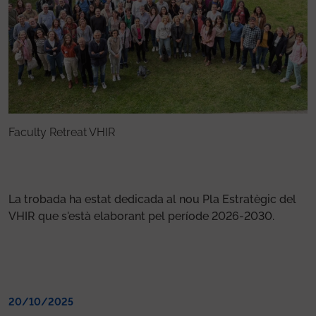
Faculty Retreat VHIR
F
La trobada ha estat dedicada al nou Pla Estratègic del
VHIR que s'està elaborant pel període 2026-2030.
20/10/2025