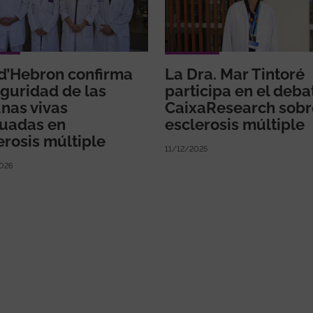
 d’Hebron confirma
La Dra. Mar Tintoré
eguridad de las
participa en el deba
nas vivas
CaixaResearch sobr
uadas en
esclerosis múltiple
erosis múltiple
11/12/2025
026