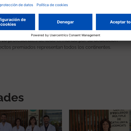
contenidos del Proyecto Decisiones Compartidas en
poyo a la toma de decisiones, ambos disponibles en el
internacional dedicada exclusivamente a las
fermería que atiende pacientes con esclerosis
 10 profesionales de todo el mundo por su dedicación
oyectos premiados representan todos los continentes.
nades