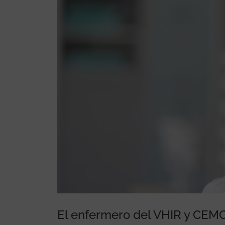
or la organización
El enfermero del VHIR y CEMC
sclerosis Múltiple