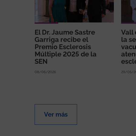
El Dr. Jaume Sastre
Vall
Garriga recibe el
la s
Premio Esclerosis
vacu
Múltiple 2025 de la
aten
SEN
escl
08/06/2026
29/05/2
Ver más