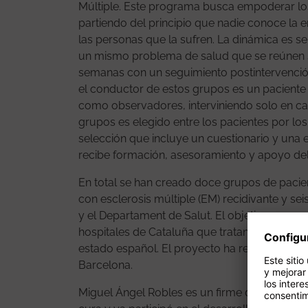
Múltiple. Este programa busca empoderar los
partiendo del principio que nadie conoce la
las personas que la sufren. La dinámica es s
un mismo problema de salud que se reúnen
semanas con un seguimiento postintervención 
el conductor de estos grupos es un paciente 
como observadores, interviniendo solo en cas
grupos es elegido entre los pacientes por lo
selección que incluye un cuestionario y una 
recibe formación, asesoramiento y apoyo del e
En total se han creado doce grupos de pacien
con esclerosis múltiple (EM) recidivante y se
y el Departament de Salut. El objetivo es que 
hospitales de Cataluña que tratan esta pato
estado español. El proyecto ha recibido finan
Barcelona.
Miguel Ángel Robles es un firme defensor de 