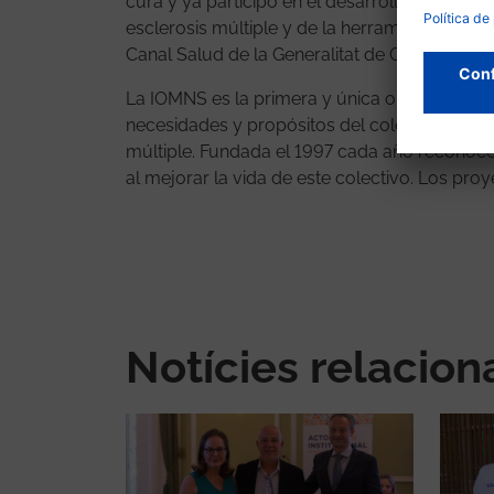
cura y ya participó en el desarrollo de los 
esclerosis múltiple y de la herramienta de a
Canal Salud de la Generalitat de Cataluña.
La IOMNS es la primera y única organización 
necesidades y propósitos del colectivo de en
múltiple. Fundada el 1997 cada año reconoce
al mejorar la vida de este colectivo. Los pr
Notícies relacio