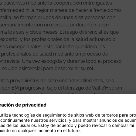
 pacientes mediante la cooperación entre iguales
 enfermedad ni la mejor manera de hacerle frente como
encilla, se forman grupos de unas diez personas con
 semanalmente con un conductor durante nueve
a los seis y doce meses. El rasgo diferencial es que
experto, y los profesionales de la salud actúan solo
os excepcionales. Este paciente que lidera los
s profesionales de salud mediante un proceso de
entrevista. Una vez escogida y durante todo el proceso
quipo asistencial para desarrollar su rol.
tes provenientes de siete unidades diferentes, seis
is con EM progresiva, bajo el liderazgo de Vall d’Hebron
en un futuro se extienda la iniciativa en todos los
logía que afecta más de 50.000 personas en todo el
ciación del Colegio Oficial de Enfermeros de
la necesidad de involucrar al paciente en su propia