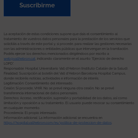
Suscribirme
La aceptación de estas condiciones supone que dais el consentimiento al
tratamiento de vuestros datos personales para la prestación de los servicios que
solicitáis a través de este portal y, si procede, para realizar las gestiones necesarias
con las administraciones o entidades públicas que intervengan en la tramitación.
Podéis ejercer los derechos mencionados dirigiéndoos por escrito a
web@vallhebron.cat
, indicando claramente en el asunto “Ejercicio de derecho
LOPD”.
Responsable: Hospital Universitario Vall d’Hebron (Instituto Catalán de la Salud).
Finalidad: Suscripción al boletín del Vall d’Hebron Barcelona Hospital Campus,
donde recibiréis noticias, actividades e información de interés.
Legitimación: Consentimiento del interesado.
Cesión: Sí procede, VHIR. No se prevé ninguna otra cesión. No se prevé
transferencia internacional de datos personales.
Derechos: Acceso, rectificación, supresión y portabilidad de los datos, así como
limitación y oposición a su tratamiento. El usuario puede revocar su consentimiento
en cualquier momento.
Procedencia: El propio interesado.
Información adicional: La información adicional se encuentra en
https://hospital.vallhebron.com/es/politica-de-proteccion-de-datos
.