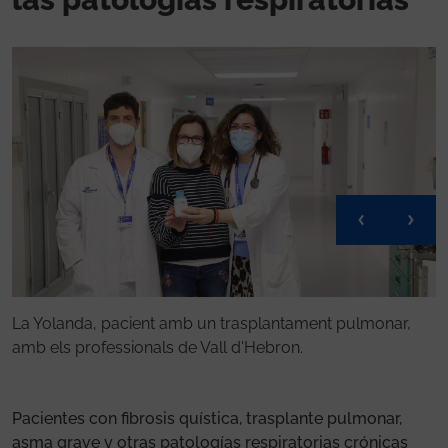
 a
La
La Yolanda, pacient amb un trasplantament pulmonar,
Va
amb els professionals de Vall d'Hebron.
pa
Pacientes con fibrosis quística, trasplante pulmonar,
asma grave y otras patologías respiratorias crónicas