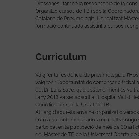
Drassanes i també la responsable de la cons
Organitzo cursos de TB i sóc la Coordinadora
Catalana de Pneumologia. He realitzat Màsters
formació continuada assistint a cursos i congr
Curriculum
Vaig fer la residència de pneumologia a l'Hosp
vaig tenir l'oportunitat de començar a trebal
del Dr. Lluís Sayé, que posteriorment es va tra
l'any 2013 va ser adscrit a l'Hospital Vall d'H
Coordinadora de la Unitat de TB.
Al llarg d'aquests anys he organitzat diverso
com a ponent i moderadora en molts congresso
participat en la publicació de més de 30 arti
del Màster de TB de la Universitat Oberta de 