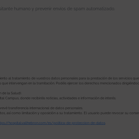
isitante humano y prevenir envíos de spam automatizado.
o al tratamiento de vuestros datos personales para la prestación de los servicios que soli
s que intervengan en la tramitación. Podéis ejercer los derechos mencionados dirigiéndo
n de la Salud).
tal Campus, donde recibiréis noticias, actividades e información de interés.
revé transferencia internacional de datos personales.
datos, así como limitación y oposición a su tratamiento. El usuario puede revocar su con
tps://hospital.vallhebron.com/es/politica-de-proteccion-de-datos
.