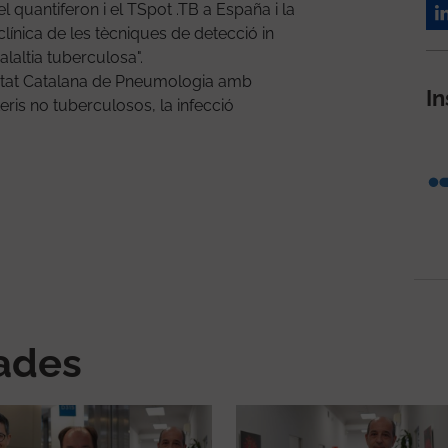
el quantiferon i el TSpot .TB a España i la
clínica de les tècniques de detecció in
alaltia tuberculosa".
ietat Catalana de Pneumologia amb
In
eris no tuberculosos, la infecció
nades