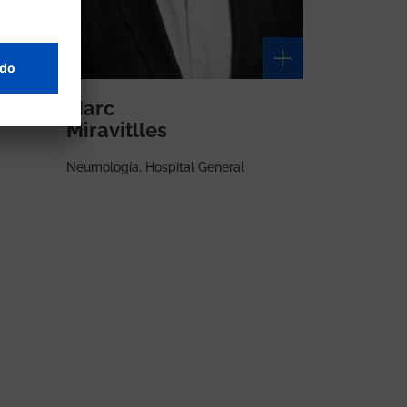
Marc
Miravitlles
Neumología, Hospital General