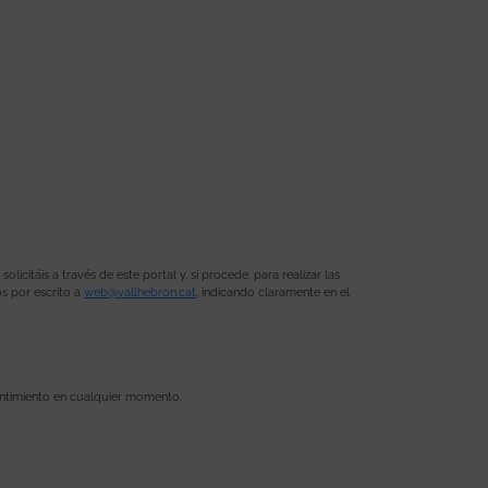
citáis a través de este portal y, si procede, para realizar las
os por escrito a
web@vallhebron.cat
, indicando claramente en el
sentimiento en cualquier momento.