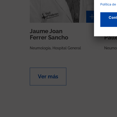
Jaume Joan
Mer
Ferrer Sancho
Pall
Neumología, Hospital General
Neumolo
Ver más