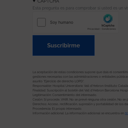
CAPTCHA
Esta pregunta es para comprobar si usted es un v
Suscribirme
La aceptación de estas condiciones supone que dais el consentimient
gestiones necesarias con las administraciones o entidades pública
asunto “Ejercicio de derecho LOPD”.
Responsable: Hospital Universitario Vall d’Hebron (Instituto Catalá
Finalidad: Suscripción al boletín del Vall d’Hebron Barcelona Hospi
Legitimación: Consentimiento del interesado.
Cesión: Sí procede, VHIR. No se prevé ninguna otra cesión. No se p
Derechos: Acceso, rectificación, supresión y portabilidad de los 
Procedencia: El propio interesado.
Información adicional: La información adicional se encuentra en
ht