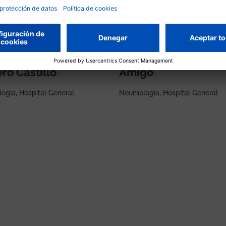
cedes
Mario Culebras
ero Castillo
Amigo
gía, Hospital General
Neumología, Hospital General