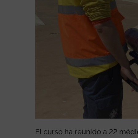
italario pediátrico y
El curso ha reunido a 22 médi
referente