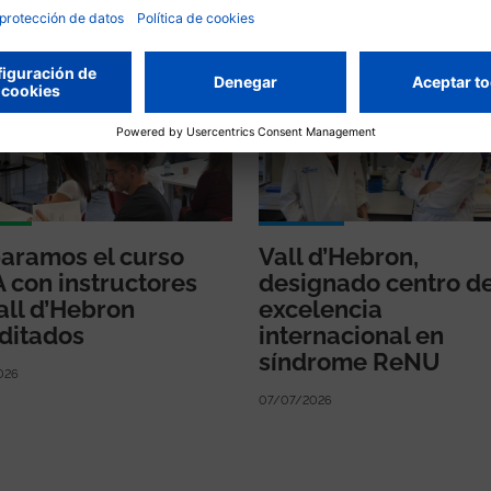
nades
aramos el curso
Vall d’Hebron,
 con instructores
designado centro d
all d’Hebron
excelencia
ditados
internacional en
síndrome ReNU
026
07/07/2026