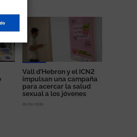
Vall d’Hebron y el ICN2
e
impulsan una campaña
para acercar la salud
sexual a los jóvenes
29/06/2026