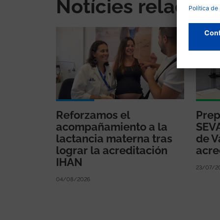
Notícies relacio
Reforzamos el
Prep
acompañamiento a la
SEVA
lactancia materna tras
de V
lograr la acreditación
acre
IHAN
23/07/2
04/08/2026