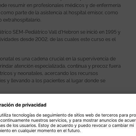
ede resumir en profesionales médicos y de enfermería
 como parte de la asistencia al hospital emisor, como
 extrahospitalario.
trico SEM-Pediátrico Vall d'Hebron se inició en 1995 y
tividades desde 2002, de las cuales este curso es el
neonatal es una cadena crucial en la supervivencia de
brindar atención especializada, continua y precoz fuera
tricos y neonatales, acercando los recursos
es y llevando a los pacientes al lugar donde se