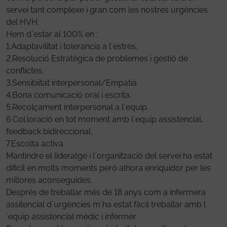
servei tant complexe i gran com les nostres urgències
del HVH.
Hem d´estar al 100% en :
1.Adaptavilitat i tolerancia a l´estrés.
2.Resolució Estratègica de problemes i gestió de
conflictes.
3.Sensibiitat interpersonal/Empatia
4.Bona comunicació oral i escrita.
5.Recolçament interpersonal a l´equip.
6.Col.loració en tot moment amb l´equip assistencial,
feedback bidireccional.
7.Escolta activa.
Mantindre el lideratge i l´organització del servei ha estat
dificil en molts moments però alhora enriquidor per les
millores aconseguides.
Després de treballar més de 18 anys com a infermera
assitencial d´urgències m´ha estat fàcil treballar amb l
´equip assistencial mèdic i infermer.