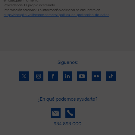
en cualquier momento.
Procedencia: El propio interesado.
Información adicional: La información adicional se encuentra en
https://hospital.vallhebron.com/es/politica-de-proteccion-de-datos
.
Síguenos:
¿En qué podemos ayudarte?
934 893 000