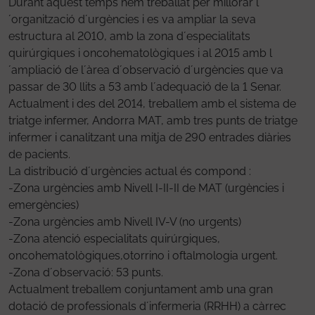
Durant aquest temps hem treballat per millorar l
´organització d´urgències i es va ampliar la seva
estructura al 2010, amb la zona d´especialitats
quirúrgiques i oncohematològiques i al 2015 amb l
´ampliació de l´àrea d´observació d´urgències que va
passar de 30 llits a 53 amb l´adequació de la 1 Senar.
Actualment i des del 2014, treballem amb el sistema de
triatge infermer, Andorra MAT, amb tres punts de triatge
infermer i canalitzant una mitja de 290 entrades diàries
de pacients.
La distribució d´urgències actual és compond :
-Zona urgències amb Nivell I-II-II de MAT (urgències i
emergències)
-Zona urgències amb Nivell IV-V (no urgents)
-Zona atenció especialitats quirúrgiques,
oncohematològiques,otorrino i oftalmologia urgent.
-Zona d´observació: 53 punts.
Actualment treballem conjuntament amb una gran
dotació de professionals d´infermeria (RRHH) a càrrec