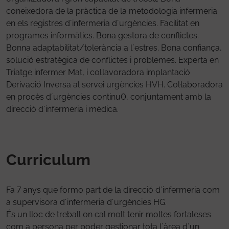
coneixedora de la pràctica de la metodologia infermeria
en els registres d´infermeria d´urgències. Facilitat en
programes informàtics. Bona gestora de conflictes.
Bonna adaptabilitat/tolerància a l´estres. Bona confiança,
solució estratègica de conflictes i problemes. Experta en
Triatge infermer Mat, i col·lavoradora implantació
Derivació Inversa al servei urgències HVH. Col·laboradora
en procès d´urgències continu0, conjuntament amb la
direcció d´infermeria i mèdica.
Curriculum
Fa 7 anys que formo part de la direcció d´infermeria com
a supervisora d´infermeria d´urgències HG.
És un lloc de treball on cal molt tenir moltes fortaleses
com a persona per poder gestionar tota l´àrea d´un