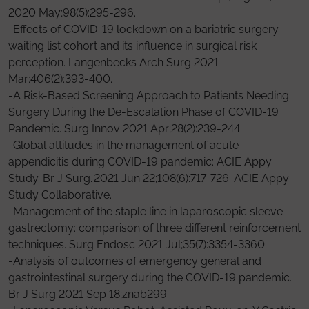
2020 May;98(5):295-296.
-Effects of COVID-19 lockdown on a bariatric surgery
waiting list cohort and its influence in surgical risk
perception. Langenbecks Arch Surg 2021
Mar;406(2):393-400.
-A Risk-Based Screening Approach to Patients Needing
Surgery During the De-Escalation Phase of COVID-19
Pandemic. Surg Innov 2021 Apr;28(2):239-244.
-Global attitudes in the management of acute
appendicitis during COVID-19 pandemic: ACIE Appy
Study. Br J Surg. 2021 Jun 22;108(6):717-726. ACIE Appy
Study Collaborative.
-Management of the staple line in laparoscopic sleeve
gastrectomy: comparison of three different reinforcement
techniques. Surg Endosc 2021 Jul;35(7):3354-3360.
-Analysis of outcomes of emergency general and
gastrointestinal surgery during the COVID-19 pandemic.
Br J Surg 2021 Sep 18;znab299.