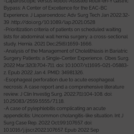
-Laparoscopic Versus Robot-Assisted Roux-en-Y Gastric
Bypass: A Center of Excellence for the EAC-BC
Experience. J Laparoendosc Adv Surg Tech Jan 2022.32-
39 .http://doi.org/10.1089/lap.2021.0528
-Prioritization criteria of patients on scheduled waiting
lists for abdominal wall hernia surgery: a cross-sectional
study. Hernia. 2021 Dec;25(6):1659-1666.
-Analysis of the Management of Cholelithiasis in Bariatric
Surgery Patients: a Single‐Center Experience. Obes Surg.
2022 Mar;32(3):704-711. doi: 10.1007/s11695-021-05883-
z. Epub 2022 Jan 4. PMID: 34981326.
-Esophageal perforation due to acute esophageal
necrosis: A case report and a comprehensive literature
review. J Clin Investig Surg. 2022;7(1):104-108. doi:
10.25083/2559.5555/7.1.18.
-A case of pylephlebitis complicating an acute
appendicitis: Uncommon cholangitis-like situation. Int J
Surg Case Rep. 2022 Oct;99:107657. doi:
10.1016/j.ijscr.2022.107657. Epub 2022 Sep