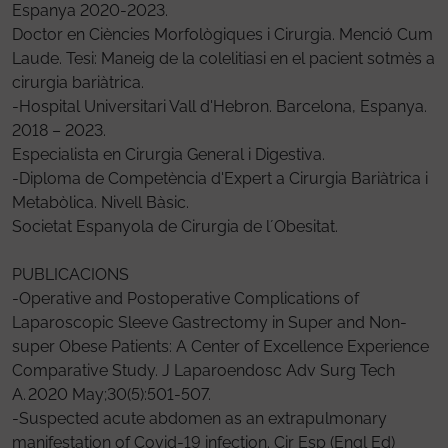
​​Espanya 2020-2023.
Doctor en Ciències Morfològiques i Cirurgia. Menció Cum
Laude. Tesi: Maneig de la colelitiasi en el pacient sotmès a
cirurgia bariàtrica.
-Hospital Universitari Vall d'Hebron. Barcelona, ​​Espanya.
2018 – 2023.
Especialista en Cirurgia General i Digestiva.
-Diploma de Competència d'Expert a Cirurgia Bariàtrica i
Metabòlica. Nivell Bàsic.
Societat Espanyola de Cirurgia de l´Obesitat.
PUBLICACIONS
-Operative and Postoperative Complications of
Laparoscopic Sleeve Gastrectomy in Super and Non-
super Obese Patients: A Center of Excellence Experience
Comparative Study. J Laparoendosc Adv Surg Tech
A. 2020 May;30(5):501-507.
-Suspected acute abdomen as an extrapulmonary
manifestation of Covid-19 infection. Cir Esp (Engl Ed)