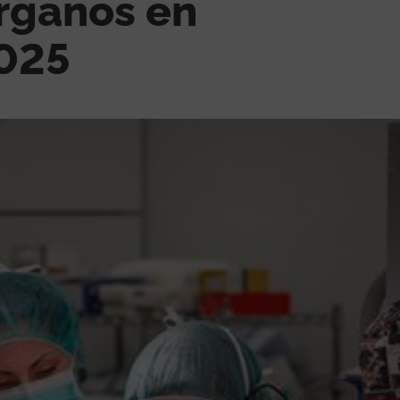
rganos en
Voluntariado
Consultas externas
2025
Trabajo social sanitario
Cómo llegar
El Meu Vall d'Hebron