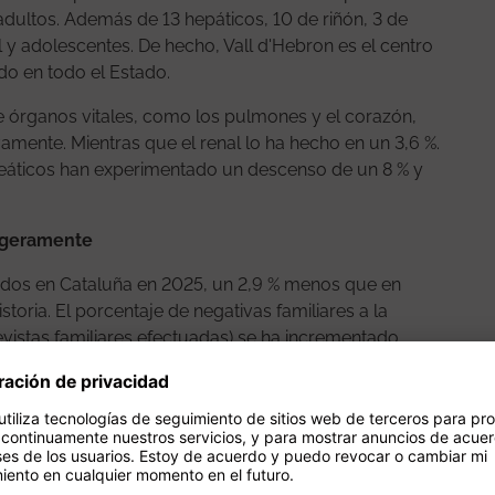
adultos. Además de 13 hepáticos, 10 de riñón, 3 de
 y adolescentes. De hecho, Vall d'Hebron es el centro
o en todo el Estado.
de órganos vitales, como los pulmones y el corazón,
amente. Mientras que el renal lo ha hecho en un 3,6 %.
reáticos han experimentado un descenso de un 8 % y
ligeramente
idos en Cataluña en 2025, un 2,9 % menos que en
storia. El porcentaje de negativas familiares a la
evistas familiares efectuadas) se ha incrementado
to en nuestro entorno. Para intentar corregir esta
iones divulgativas para sensibilizar a la población
de órganos, tejidos y células.
(cerebral) bajan cerca de un 9 % (130 vs. 145),
díaca) mantienen la tendencia ascendente y se