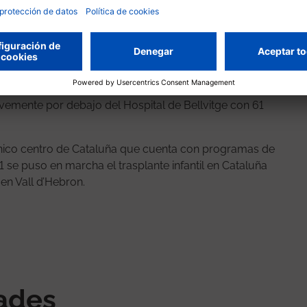
ifras ponen de manifiesto que se ensancha la distancia
los de muerte encefálica: 2 de cada 3 donantes cadáver
dáver gestionados por el equipo de coordinación de
 asistolia y 19 en muerte encefálica), por encima del
vemente por debajo del Hospital de Bellvitge con 61
l único centro de Cataluña que cuenta con programas de
81 se puso en marcha el trasplante infantil en Cataluña
 en Vall d’Hebron.
nades