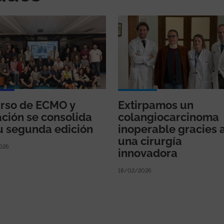
urso de ECMO y
Extirpamos un
ción se consolida
colangiocarcinoma
u segunda edición
inoperable gracies 
una cirurgía
026
innovadora
18/02/2026