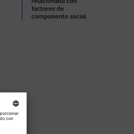
relacionada con
factores de
componente social