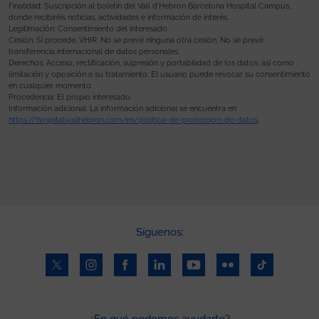
Finalidad: Suscripción al boletín del Vall d’Hebron Barcelona Hospital Campus,
donde recibiréis noticias, actividades e información de interés.
Legitimación: Consentimiento del interesado.
Cesión: Sí procede, VHIR. No se prevé ninguna otra cesión. No se prevé
transferencia internacional de datos personales.
Derechos: Acceso, rectificación, supresión y portabilidad de los datos, así como
limitación y oposición a su tratamiento. El usuario puede revocar su consentimiento
en cualquier momento.
Procedencia: El propio interesado.
Información adicional: La información adicional se encuentra en
https://hospital.vallhebron.com/es/politica-de-proteccion-de-datos
.
Síguenos:
¿En qué podemos ayudarte?