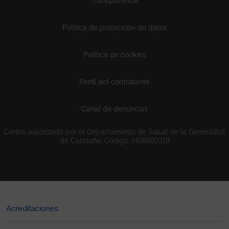
Transparencia
Política de protección de datos
Política de cookies
Perfil del contratante
Canal de denuncias
Centro autorizado por el Departamento de Salud de la Generalitat
de Cataluña. Código: H08810319
Acreditaciones