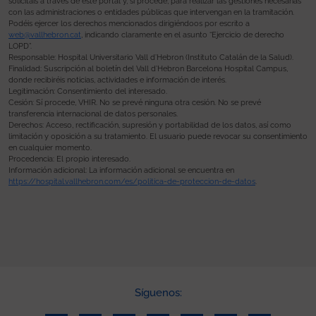
solicitáis a través de este portal y, si procede, para realizar las gestiones necesarias
con las administraciones o entidades públicas que intervengan en la tramitación.
Podéis ejercer los derechos mencionados dirigiéndoos por escrito a
web@vallhebron.cat
, indicando claramente en el asunto “Ejercicio de derecho
LOPD”.
Responsable: Hospital Universitario Vall d’Hebron (Instituto Catalán de la Salud).
Finalidad: Suscripción al boletín del Vall d’Hebron Barcelona Hospital Campus,
donde recibiréis noticias, actividades e información de interés.
Legitimación: Consentimiento del interesado.
Cesión: Sí procede, VHIR. No se prevé ninguna otra cesión. No se prevé
transferencia internacional de datos personales.
Derechos: Acceso, rectificación, supresión y portabilidad de los datos, así como
limitación y oposición a su tratamiento. El usuario puede revocar su consentimiento
en cualquier momento.
Procedencia: El propio interesado.
Información adicional: La información adicional se encuentra en
https://hospital.vallhebron.com/es/politica-de-proteccion-de-datos
.
Síguenos: