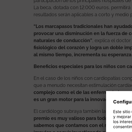
participación de los principales hospitales de
La beca, dotada con 12.000 euros, permitirá i
resultados serán aplicables a corto y medio p
“Los marcapasos tradicionales han ayudad
provocar una disminución en la fuerza de co
naturales de conducción”
, explica el doctor
fisiológico del corazón y logra un doble imp
al mismo tiempo, incrementa su esperanza 
Beneficios especiales para los niños con c
En el caso de los niños con cardiopatías cong
que a menudo necesitan estimulación card
complejo como el de las enfermedades pedi
es un gran motor para la innovación”
, seña
El cardiólogo subraya también la importancia
premio es muy valioso para todo el equipo
sabemos que contamos con el respaldo de n