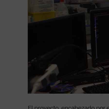
all d’Hebron quiere
 en pacientes con
El proyecto, encabezado por el