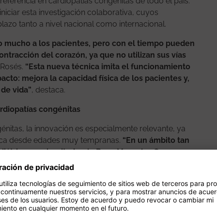
 referencia en cardiopatías congénitas de todo el país.
niciar esta investigación colaborativa, cuyos
lazo tanto a nivel nacional como internacional.
o mucho a los pacientes, pero con el tiempo pueden
ntracción del corazón, ya que no utilizan sus vías
 Rosés.
“Esta nueva técnica imita el funcionamiento
acto: mejora la capacidad física de los pacientes y,
de vida”
, destaca.
ardiopatías congénitas
énitas, la innovación es especialmente relevante, ya
íaca desde edades muy tempranas.
“En un ámbito tan
átricas o minoritarias, la Beca Menudos Corazones
la el doctor Rosés.
 del reconocimiento y del apoyo recibido.“
Este
. Gracias a la Fundación Menudos Corazones,
uestros pacientes y de sus familias, y eso nos