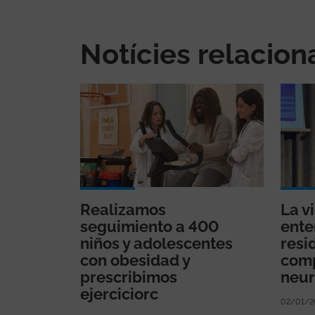
Notícies relacio
Realizamos
La v
seguimiento a 400
ente
niños y adolescentes
resi
con obesidad y
comp
prescribimos
neur
ejerciciorc
02/01/2