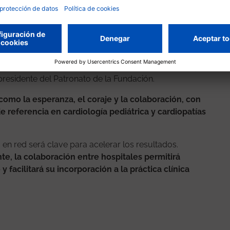
su calidad de vida"
, dice.
greso médico
 ha destinado casi 100.000 euros a financiar
as congénitas.
“Esta octava edición da continuidad a
s médicos que mejoren la vida de los pacientes y
presidente del Patronato de la Fundación.
como la esperanza, el coraje y la colaboración, con
de referencia en cardiología pediátrica y cardiopatías
 en red será clave para acelerar los resultados.
te, la colaboración entre hospitales permitirá
acilitará su incorporación a la práctica clínica