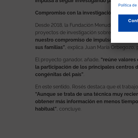
impulsa a seguir investigando para mejorar 
Compromiso con la investigación y el pro
Desde 2018, la Fundación Menudos Corazones
proyectos de investigación sobre cardiopatí
nuestro compromiso de impulsar los avance
sus familias”
, explica Juan María Orbegozo, 
El proyecto ganador, añade,
“reúne valores 
la participación de los principales centros 
congénitas del país”
.
En este sentido, Rosés destaca que el trabajo
“Aunque se trata de una técnica muy recien
obtener más información en menos tiempo y f
habitual”
, concluye.