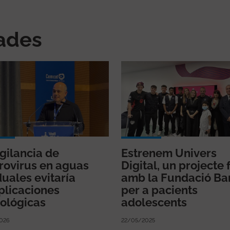
nades
igilancia de
Estrenem Univers
rovirus en aguas
Digital, un projecte 
duales evitaría
amb la Fundació Ba
licaciones
per a pacients
ológicas
adolescents
026
22/05/2025