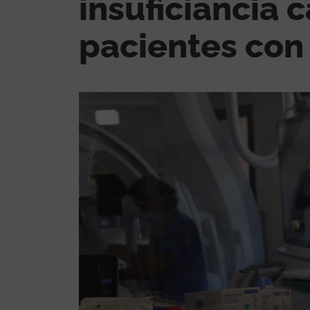
insuficiancia 
pacientes co