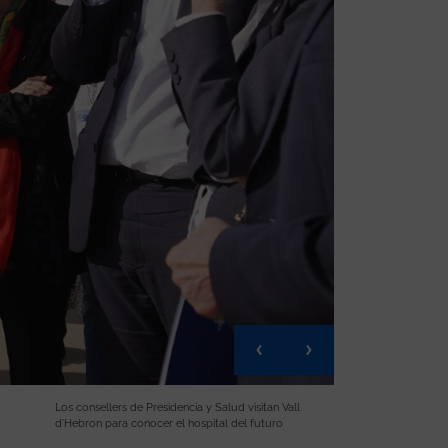
Los consellers de Presidencia y Salud visitan Vall
d’Hebron para conocer el hospital del futuro