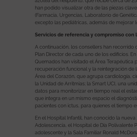
azotea del helipuerto, que recibe cerca de 25
han podido visualizar otra de las piezas clave
(Farmacia, Urgencias, Laboratorio de Genétic
excepto las pediátricas, además de mejorar lo
Servicios de referencia y compromiso con 
A continuación, los consellers han recorrido 
Plan Director de cada uno de los edificios. En
Quemados han visitado el Área Terapéutica 
recuperación funcional y la reintegración de l
Área del Corazón, que agrupa cardiología, ci
la Unidad de Arritmias; la Smart UCI, una uni
datos para monitorizar en tiempo real el estad
que integra en un mismo espacio el diagnósti
pacientes con ictus, para quienes el tiempo e
En el Hospital Infantil, han conocido la nueva
Adolescencia, el Hospital de Día Polivalente Pe
adolescente y la Sala Familiar Ronald McDon