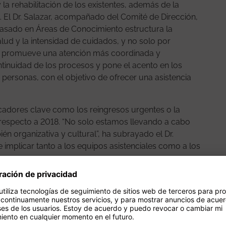
 la rehabilitación de los existentes, además de la
 El Dr. Salazar, acompañado del Comité de Dirección,
basado en Áreas de Conocimiento estructura la
lud y la intensidad de cuidados, y no solo por
ar promueve una atención más coordinada y
ntinuidad de los procesos y pone el acento en los
s personas, con el objetivo de ofrecer una asistencia
icadores clave como los reingresos urgentes o la
respecto a 2018. “No solo estamos llevando a cabo
én organizativa y cultural”, ha subrayado el Dr.
 implicar tanto a los equipos asistenciales como a los
mpus.
s de los proyectos más innovadores que impulsa el
 Vall d’Hebron’, como las soluciones basadas en
el proyecto VHTeDades, que crea un espacio de datos de
 riesgos clínicos, o el Proyecto Ciclocat, que desarrolla