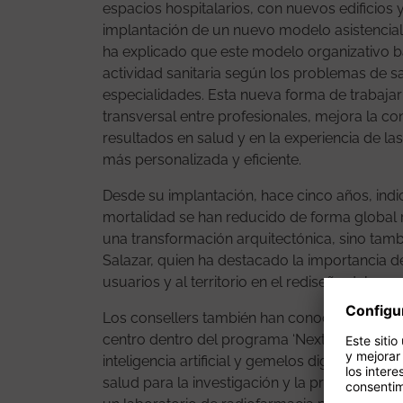
espacios hospitalarios, con nuevos edificios y
implantación de un nuevo modelo asistencial.
ha explicado que este modelo organizativo 
actividad sanitaria según los problemas de sa
especialidades. Esta nueva forma de trabaj
transversal entre profesionales, mejora la co
resultados en salud y en la experiencia de la
más personalizada y eficiente.
Desde su implantación, hace cinco años, ind
mortalidad se han reducido de forma global 
una transformación arquitectónica, sino tambi
Salazar, quien ha destacado la importancia de
usuarios y al territorio en el rediseño del ca
Los consellers también han conocido alguno
centro dentro del programa ‘Next Generation
inteligencia artificial y gemelos digitales, 
salud para la investigación y la predicción de