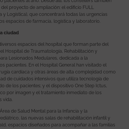
0 pacientes al año. Desde allí, los consellers también
 del proyecto de ampliación: el edificio FULL
a y Logística), que concentrará todas las urgencias
s espacios de farmacia, logística y laboratorio.
la ciudad
diversos espacios del hospital que forman parte del
 el Hospital de Traumatología, Rehabilitación y
para Lesionados Medulares, dedicada a la
os pacientes. En el Hospital General han visitado el
rugía cardíaca y otras áreas de alta complejidad como
dad de cuidados intensivos que utiliza tecnología de
o de los pacientes; y el dispositivo One Step Ictus,
co por imagen y el tratamiento inmediato de los
s vida.
 Área de Salud Mental para la Infancia y la
diátrico, las nuevas salas de rehabilitación infantil y
ald, espacios diseñados para acompañar a las familias