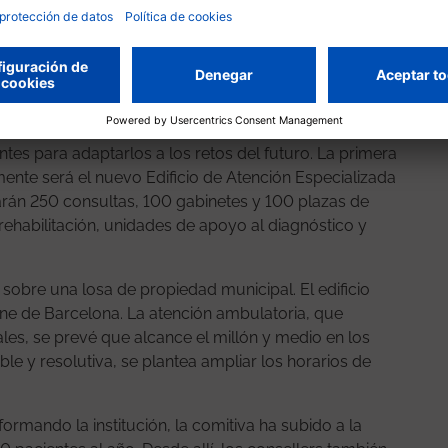
a personalizada y terapia metabólica. En conjunto,
or a los 230 millones de euros, financiados con
una ordenación integral de los espacios hospitalarios
ntes para adaptarlos a los retos del futuro. La primera
nte será el nuevo Edificio de Atención Especializada
arán 250 consultas, 100 gabinetes y 100 plazas de
ehabilitación, unidades de apoyo al diagnóstico y
 sobre una losa de propiedad municipal. El edificio
line de Barcelona. La atención ambulatoria, que
ales, se prevé que alcance el millón y medio en los
ble y resolutiva, se plantea ampliar los horarios de
rmando la institución, la comitiva ha subido a la