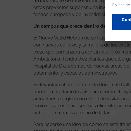
un laboratorio de radiofarmacia para medicin
estos proyectos suponen una inversión superi
fondos europeos y de investigación.
Un campus que crece dentro del barrio
El Nuevo Vall d’Hebron no se traslada: prevé 
con nuevos edificios y la mejora de los existe
pieza que comenzará a construirse próximame
Ambulatoria. Tendrá diez plantas que alberg
Hospital de Día, además de nuevas áreas de r
tratamiento, y espacios administrativos.
Se levantará al otro lado de la Ronda de Dalt,
transformará tanto la asistencia como el sky
actualmente registra un millón de visitas anu
próximos años. Para ser más eficiente, accesi
ocho de la mañana a ocho de la tarde.
Para hacerse una idea de cómo se está transfo