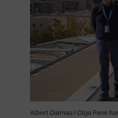
alud visitan Vall
Albert Dalmau i Olga Pané ha
al del futuro