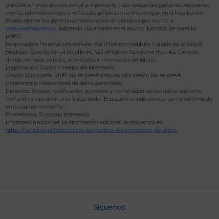
solicitáis a través de este portal y, si procede, para realizar las gestiones necesarias
con las administraciones o entidades públicas que intervengan en la tramitación.
Podéis ejercer los derechos mencionados dirigiéndoos por escrito a
web@vallhebron.cat
, indicando claramente en el asunto “Ejercicio de derecho
LOPD”.
Responsable: Hospital Universitario Vall d’Hebron (Instituto Catalán de la Salud).
Finalidad: Suscripción al boletín del Vall d’Hebron Barcelona Hospital Campus,
donde recibiréis noticias, actividades e información de interés.
Legitimación: Consentimiento del interesado.
Cesión: Sí procede, VHIR. No se prevé ninguna otra cesión. No se prevé
transferencia internacional de datos personales.
Derechos: Acceso, rectificación, supresión y portabilidad de los datos, así como
limitación y oposición a su tratamiento. El usuario puede revocar su consentimiento
en cualquier momento.
Procedencia: El propio interesado.
Información adicional: La información adicional se encuentra en
https://hospital.vallhebron.com/es/politica-de-proteccion-de-datos
.
Síguenos: