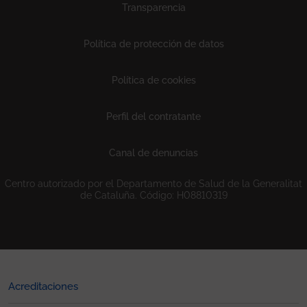
Transparencia
Política de protección de datos
Política de cookies
Perfil del contratante
Canal de denuncias
Centro autorizado por el Departamento de Salud de la Generalitat
de Cataluña. Código: H08810319
Acreditaciones