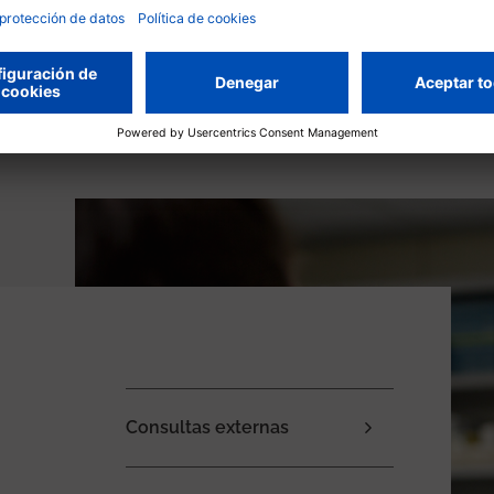
Descubre todos los servicios y unidades
Consultas externas