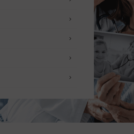
Voluntariado
Consultas externas
Trabajo social sanitario
Cómo llegar
El Meu Vall d'Hebron