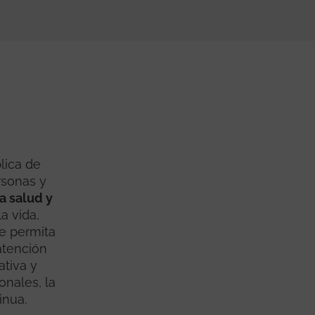
blica de
rsonas y
la salud y
a vida,
e permita
atención
ativa y
onales, la
inua.