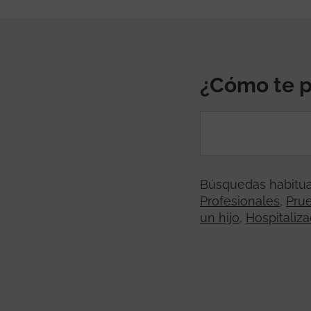
¿Cómo te 
Búsquedas habitua
Profesionales
,
Pru
un hijo
,
Hospitaliza