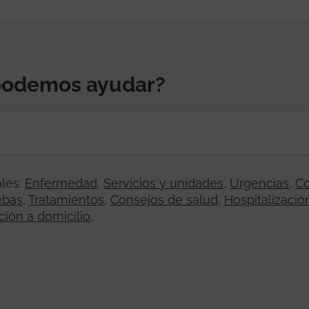
podemos ayudar?
les:
Enfermedad
,
Servicios y unidades
,
Urgencias
,
Co
ebas
,
Tratamientos
,
Consejos de salud
,
Hospitalizació
ción a domicilio
,