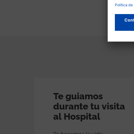
Te guiamos
durante tu visita
al Hospital