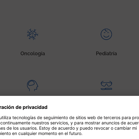
Oncología
Pediatría
Psiquiatría
Cirugía de alta
especialización