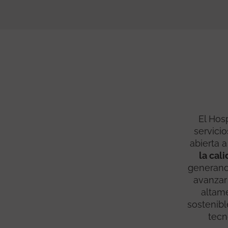
El Hosp
servici
abierta 
la cal
generand
avanzar
altame
sostenibl
tecn