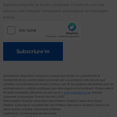
Aquesta pregunta es fa per comprovar si vostè és o no una
persona real i impedir l'enviament automatitzat de missatges
brossa.
Subscriure'm
L’acceptació d’aquestes condicions, suposa que doneu el consentiment al
tractament de les vostres dades personals per a la prestació dels serveis que
sol·liciteu a través d’aquest portal i, si escau, per fer les gestions necessàries amb les
administracions o entitats públiques que intervinguin en la tramitació. Podeu exercir
els drets esmentats adreçant-vos per escrit a
web@vallhebron.cat
, indicant
clarament a l’assumpte “Exercici de dret LOPD”.
Responsable: Hospital Universitari Vall d’Hebron (Institut Català de la Salut).
Finalitat: Subscripció al butlletí del Vall d’Hebron Barcelona Hospital Campus on
rebrà notícies, activitat i informació d’interès.
Legitimació: Consentiment de l’interessat.