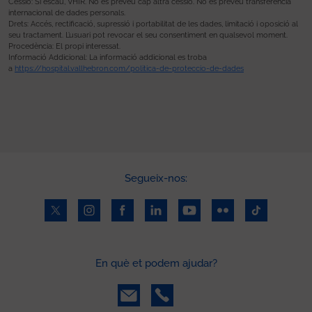
Cessió: Si escau, VHIR. No es preveu cap altra cessió. No es preveu transferència
internacional de dades personals.
Drets: Accés, rectificació, supressió i portabilitat de les dades, limitació i oposició al
seu tractament. L’usuari pot revocar el seu consentiment en qualsevol moment.
Procedència: El propi interessat.
Informació Addicional: La informació addicional es troba
a
https://hospital.vallhebron.com/politica-de-proteccio-de-dades
Segueix-nos:
En què et podem ajudar?