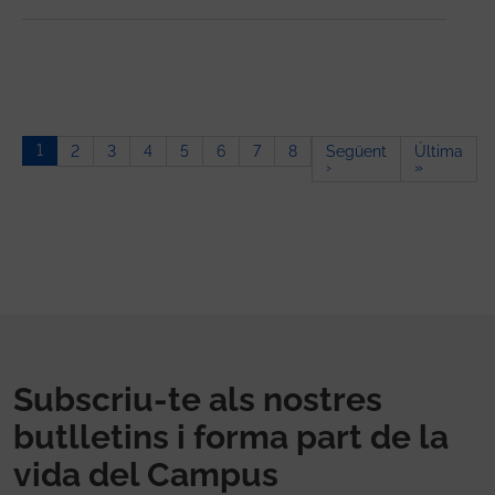
Paginació
1
2
3
4
5
6
7
8
Següent
Última
Pàgina següent
Última pà
›
»
Subscriu-te als nostres
butlletins i forma part de la
vida del Campus