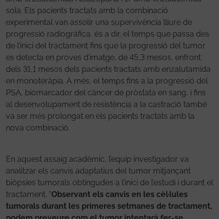
sola. Els pacients tractats amb la combinació
experimental van assolir una supervivència lliure de
progressió radiogràfica, és a dir, el temps que passa des
de l’inici del tractament fins que la progressió del tumor
es detecta en proves d’imatge, de 45,3 mesos, enfront
dels 31,1 mesos dels pacients tractats amb enzalutamida
en monoteràpia. A més, el temps fins a la progressió del
PSA, biomarcador del càncer de pròstata en sang, i fins
al desenvolupament de resistència a la castració també
va ser més prolongat en els pacients tractats amb la
nova combinació.
En aquest assaig acadèmic, l’equip investigador va
analitzar els canvis adaptatius del tumor mitjançant
biòpsies tumorals obtingudes a l’inici de l’estudi i durant el
tractament. “
Observant els canvis en les cèl·lules
tumorals durant les primeres setmanes de tractament,
podem preveure com el tumor intentarà fer-se