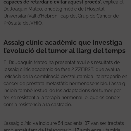
capaces de retardar o evitar aquest procés
”, explica el
Dr. Joaquin Mateo, oncòleg mèdic de l’Hospital
Universitari Vall d’Hebron i cap del Grup de Càncer de
Pròstata del VHIO.
Assaig clínic acadèmic que investiga
l’evolució del tumor al llarg del temps
El Dr. Joaquin Mateo ha presentat avui els resultats de
l’assaig clínic acadèmic de fase 2 ZZFIRST, que avalua
l’eficàcia de la combinació d’enzalutamida i talazoparib en
càncer de pròstata metastàtic hormonosensible. L’assaig
incloïa també l’estudi de les adaptacions del tumor per
fer-se resistent a la teràpia hormonal, el que es coneix
com a resistència a la castració.
L’assaig clínic va incloure 54 pacients: 37 van ser tractats
amb enzalutamida i talazoparib i 17 amb enzalutamida