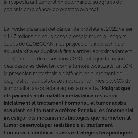
la resposta antitumoral en determinats subgrups de
pacients amb càncer de pròstata avançat.
La incidència anual del càncer de pròstata el 2022 va ser
d’1,47 milions de nous casos a escala mundial, segons
dades de GLOBOCAN, i les projeccions indiquen que
aquesta xifra es duplicarà fins a arribar aproximadament
als 2,9 milions de casos l’any 2040. Tot i que la majoria
dels casos es detecten com a tumors localitzats, un 10%
ja presenten metàstasis a distància en el moment del
diagnòstic, i aquests casos representen més del 50% de
la mortalitat associada a aquesta malaltia. “
Malgrat que
els pacients amb malaltia metastàtica responen
inicialment al tractament hormonal, el tumor acaba
adaptant-se i tornant a créixer. Per això, és fonamental
investigar els mecanismes biològics que permeten al
tumor desenvolupar resistència al tractament
hormonal i identificar noves estratègies terapèutiques