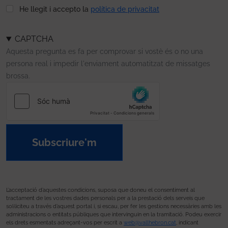
He llegit i accepto la
política de privacitat
CAPTCHA
Aquesta pregunta es fa per comprovar si vostè és o no una
persona real i impedir l'enviament automatitzat de missatges
brossa.
Subscriure'm
L’acceptació d’aquestes condicions, suposa que doneu el consentiment al
tractament de les vostres dades personals per a la prestació dels serveis que
sol·liciteu a través d’aquest portal i, si escau, per fer les gestions necessàries amb les
administracions o entitats públiques que intervinguin en la tramitació. Podeu exercir
els drets esmentats adreçant-vos per escrit a
web@vallhebron.cat
, indicant