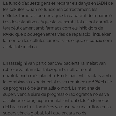
La funció d’aquests gens és reparar els danys en l’ADN de
les cèl·lules. Quan no funcionen correctament, les
cèl·lules tumorals perden aquesta capacitat de reparació
i es desestabilitzen. Aquesta vulnerabilitat es pot aprofitar
terapèuticament amb fàrmacs com els inhibidors de
PARP, que bloquegen altres vies de reparació i indueixen
la mort de les cèl·lules tumorals. És el que es coneix com
a letalitat sintètica.
En l’assaig hi van participar 599 pacients: la meitat van
rebre enzalutamida i talazoparib, i l’altra meitat
enzalutamida més placebo. En els pacients tractats amb
la combinació experimental es va reduir en un 52% el risc
de progressió de la malaltia o mort. La mediana de
supervivència lliure de progressió radiogràfica no es va
assolir en el braç experimental, enfront dels 45,8 mesos
del braç control. També es va observar una millora en la
supervivència global, tot i que encara no és