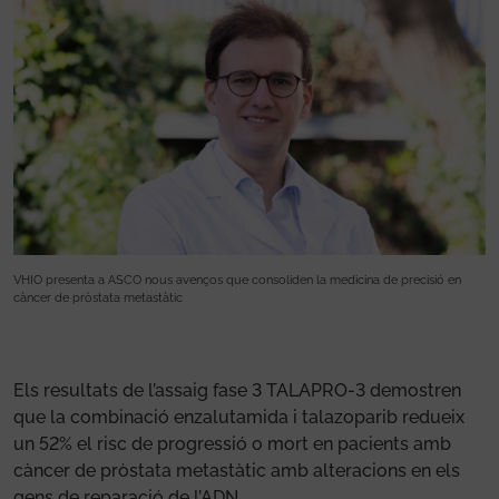
VHIO presenta a ASCO nous avenços que consoliden la medicina de precisió en
VH
càncer de pròstata metastàtic
cà
Els resultats de l’assaig fase 3 TALAPRO-3 demostren
que la combinació enzalutamida i talazoparib redueix
un 52% el risc de progressió o mort en pacients amb
càncer de pròstata metastàtic amb alteracions en els
gens de reparació de l’ADN.