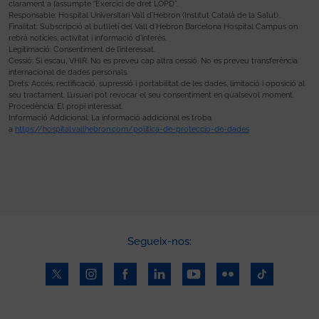
clarament a l’assumpte “Exercici de dret LOPD”.
Responsable: Hospital Universitari Vall d’Hebron (Institut Català de la Salut).
Finalitat: Subscripció al butlletí del Vall d’Hebron Barcelona Hospital Campus on
rebrà notícies, activitat i informació d’interès.
Legitimació: Consentiment de l’interessat.
Cessió: Si escau, VHIR. No es preveu cap altra cessió. No es preveu transferència
internacional de dades personals.
Drets: Accés, rectificació, supressió i portabilitat de les dades, limitació i oposició al
seu tractament. L’usuari pot revocar el seu consentiment en qualsevol moment.
Procedència: El propi interessat.
Informació Addicional: La informació addicional es troba
a
https://hospital.vallhebron.com/politica-de-proteccio-de-dades
Segueix-nos: