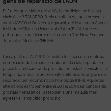
gens de reparació de l’ADN
El Dr. Joaquin Mateo del VHIO, ha participat en l’assaig
clínic fase 3 TALAPRO-3, els resultats del qual presenta
avui a l’ASCO el Dr. Neeraj Agarwal, del Huntsman Cancer
Institute (HCI) de la Universitat d’Utah (EUA), i que es
publiquen simultàniament a la revista The New England
Journal of Medicine (NEJM).
L’assaig clínic TALAPRO-3 avalua l’eficàcia de la mateixa
combinació de fàrmacs, enzalutamida i talazoparib, en
pacients amb càncer de pròstata metastàtic sensible a la
teràpia hormonal i que presenten alteracions en gens de
reparació per recombinació homòloga (HRR). Aquestes
alteracions es troben entre el 20 i el 25% dels càncers de
pròstata metastàtics i s’associen a una malaltia més
agressiva i amb pitjor pronòstic.